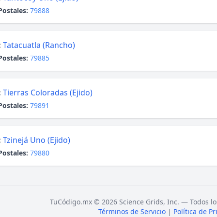
Postales:
79888
:
Tatacuatla (Rancho)
Postales:
79885
:
Tierras Coloradas (Ejido)
Postales:
79891
:
Tzinejá Uno (Ejido)
Postales:
79880
TuCódigo.mx © 2026 Science Grids, Inc. — Todos lo
Términos de Servicio
|
Política de P