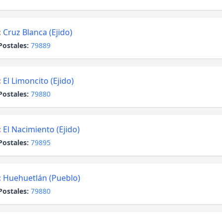
:
Cruz Blanca (Ejido)
Postales:
79889
:
El Limoncito (Ejido)
Postales:
79880
:
El Nacimiento (Ejido)
Postales:
79895
:
Huehuetlán (Pueblo)
Postales:
79880