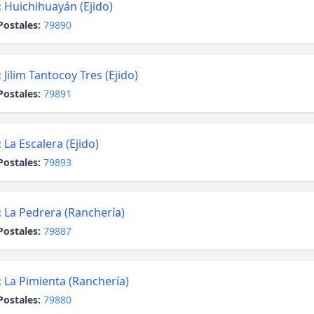
:
Huichihuayán (Ejido)
Postales:
79890
:
Jilim Tantocoy Tres (Ejido)
Postales:
79891
:
La Escalera (Ejido)
Postales:
79893
:
La Pedrera (Ranchería)
Postales:
79887
:
La Pimienta (Ranchería)
Postales:
79880