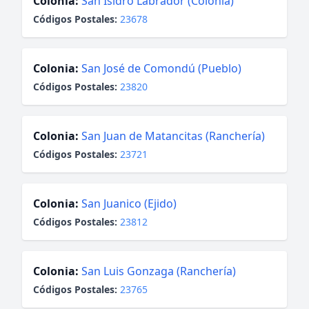
Colonia:
San Isidro Labrador (Colonia)
Códigos Postales:
23678
Colonia:
San José de Comondú (Pueblo)
Códigos Postales:
23820
Colonia:
San Juan de Matancitas (Ranchería)
Códigos Postales:
23721
Colonia:
San Juanico (Ejido)
Códigos Postales:
23812
Colonia:
San Luis Gonzaga (Ranchería)
Códigos Postales:
23765