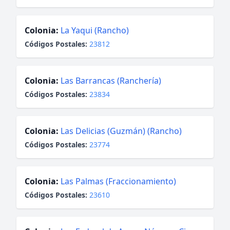
Colonia:
La Yaqui (Rancho)
Códigos Postales:
23812
Colonia:
Las Barrancas (Ranchería)
Códigos Postales:
23834
Colonia:
Las Delicias (Guzmán) (Rancho)
Códigos Postales:
23774
Colonia:
Las Palmas (Fraccionamiento)
Códigos Postales:
23610