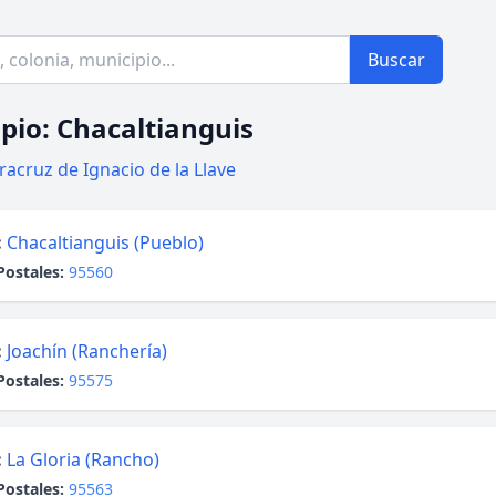
Buscar
pio: Chacaltianguis
racruz de Ignacio de la Llave
:
Chacaltianguis (Pueblo)
Postales:
95560
:
Joachín (Ranchería)
Postales:
95575
:
La Gloria (Rancho)
Postales:
95563