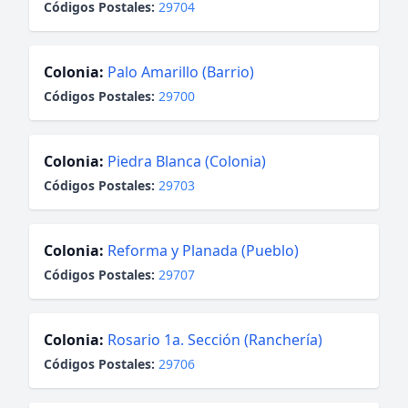
Códigos Postales:
29704
Colonia:
Palo Amarillo (Barrio)
Códigos Postales:
29700
Colonia:
Piedra Blanca (Colonia)
Códigos Postales:
29703
Colonia:
Reforma y Planada (Pueblo)
Códigos Postales:
29707
Colonia:
Rosario 1a. Sección (Ranchería)
Códigos Postales:
29706