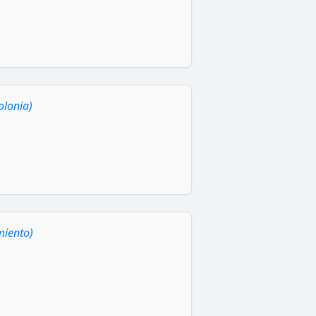
olonia)
miento)