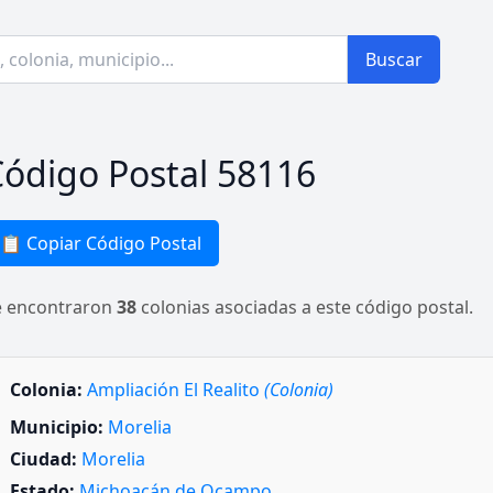
Buscar
ódigo Postal 58116
📋 Copiar Código Postal
e encontraron
38
colonias asociadas a este código postal.
Colonia:
Ampliación El Realito
(Colonia)
Municipio:
Morelia
Ciudad:
Morelia
Estado:
Michoacán de Ocampo