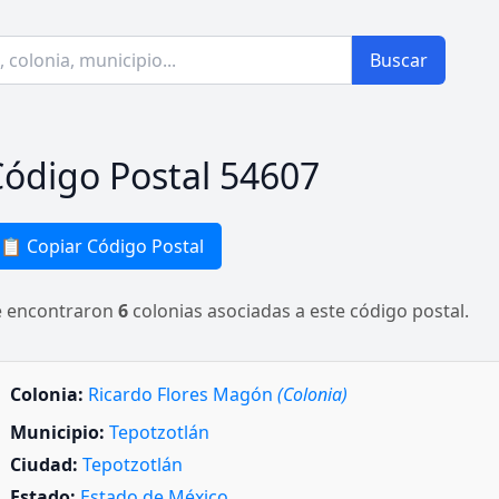
Buscar
ódigo Postal 54607
📋 Copiar Código Postal
e encontraron
6
colonias asociadas a este código postal.
Colonia:
Ricardo Flores Magón
(Colonia)
Municipio:
Tepotzotlán
Ciudad:
Tepotzotlán
Estado:
Estado de México