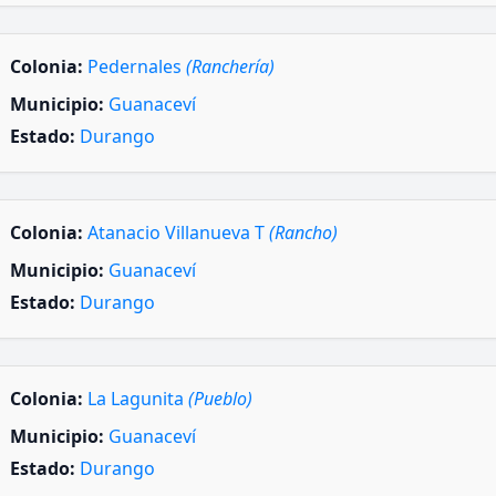
Colonia:
Pedernales
(Ranchería)
Municipio:
Guanaceví
Estado:
Durango
Colonia:
Atanacio Villanueva T
(Rancho)
Municipio:
Guanaceví
Estado:
Durango
Colonia:
La Lagunita
(Pueblo)
Municipio:
Guanaceví
Estado:
Durango