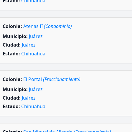
Estado:
Chihuahua
Colonia:
Atenas II
(Condominio)
Municipio:
Juárez
Ciudad:
Juárez
Estado:
Chihuahua
Colonia:
El Portal
(Fraccionamiento)
Municipio:
Juárez
Ciudad:
Juárez
Estado:
Chihuahua