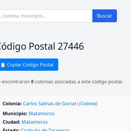
Buscar
ódigo Postal 27446
📋 Copiar Código Postal
e encontraron
8
colonias asociadas a este código postal.
Colonia:
Carlos Salinas de Gortari
(Colonia)
Municipio:
Matamoros
Ciudad:
Matamoros
Estado:
Coahuila de Zaragoza