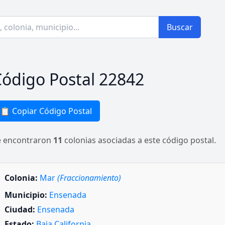
Buscar
ódigo Postal 22842
📋 Copiar Código Postal
e encontraron
11
colonias asociadas a este código postal.
Colonia:
Mar
(Fraccionamiento)
Municipio:
Ensenada
Ciudad:
Ensenada
Estado:
Baja California