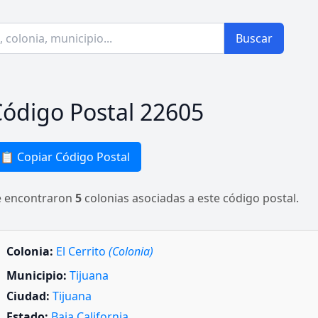
Buscar
ódigo Postal 22605
📋 Copiar Código Postal
e encontraron
5
colonias asociadas a este código postal.
Colonia:
El Cerrito
(Colonia)
Municipio:
Tijuana
Ciudad:
Tijuana
Estado:
Baja California