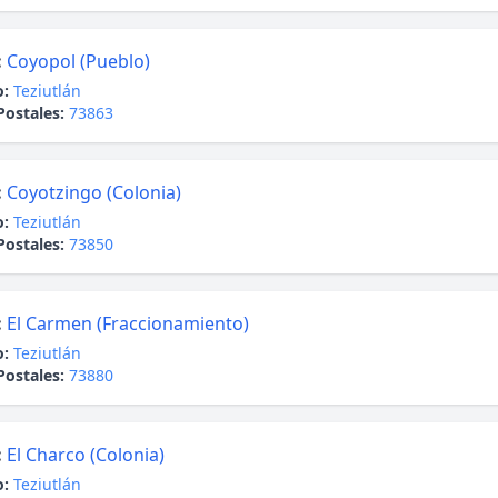
:
Coyopol (Pueblo)
o:
Teziutlán
Postales:
73863
:
Coyotzingo (Colonia)
o:
Teziutlán
Postales:
73850
:
El Carmen (Fraccionamiento)
o:
Teziutlán
Postales:
73880
:
El Charco (Colonia)
o:
Teziutlán