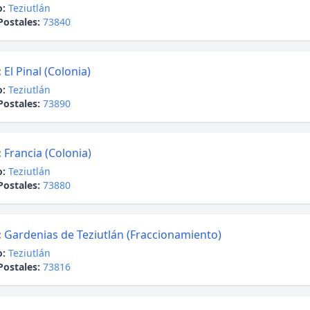
o:
Teziutlán
Postales:
73840
:
El Pinal (Colonia)
o:
Teziutlán
Postales:
73890
:
Francia (Colonia)
o:
Teziutlán
Postales:
73880
:
Gardenias de Teziutlán (Fraccionamiento)
o:
Teziutlán
Postales:
73816