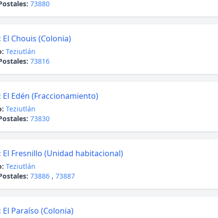
Postales:
73880
:
El Chouis (Colonia)
o:
Teziutlán
Postales:
73816
:
El Edén (Fraccionamiento)
o:
Teziutlán
Postales:
73830
:
El Fresnillo (Unidad habitacional)
o:
Teziutlán
Postales:
73886
,
73887
:
El Paraíso (Colonia)