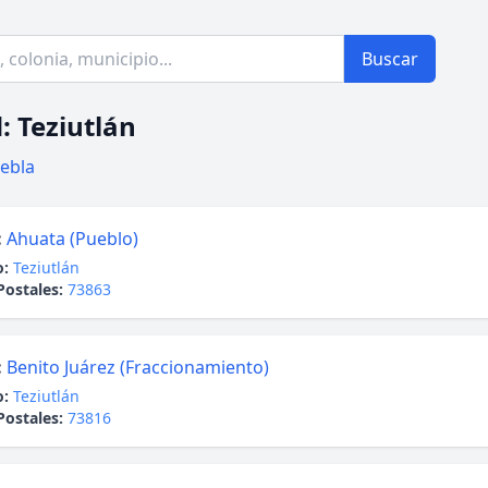
Buscar
: Teziutlán
ebla
:
Ahuata (Pueblo)
o:
Teziutlán
Postales:
73863
:
Benito Juárez (Fraccionamiento)
o:
Teziutlán
Postales:
73816