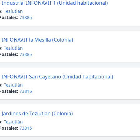
:
Industrial INFONAVIT 1 (Unidad habitacional)
o:
Teziutlán
Postales:
73885
:
INFONAVIT la Mesilla (Colonia)
o:
Teziutlán
Postales:
73885
:
INFONAVIT San Cayetano (Unidad habitacional)
o:
Teziutlán
Postales:
73816
:
Jardines de Teziutlan (Colonia)
o:
Teziutlán
Postales:
73815