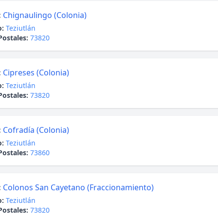
:
Chignaulingo (Colonia)
o:
Teziutlán
Postales:
73820
:
Cipreses (Colonia)
o:
Teziutlán
Postales:
73820
:
Cofradía (Colonia)
o:
Teziutlán
Postales:
73860
:
Colonos San Cayetano (Fraccionamiento)
o:
Teziutlán
Postales:
73820