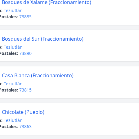
:
Bosques de Xalame (Fraccionamiento)
o:
Teziutlán
Postales:
73885
:
Bosques del Sur (Fraccionamiento)
o:
Teziutlán
Postales:
73890
:
Casa Blanca (Fraccionamiento)
o:
Teziutlán
Postales:
73815
:
Chicolate (Pueblo)
o:
Teziutlán
Postales:
73863