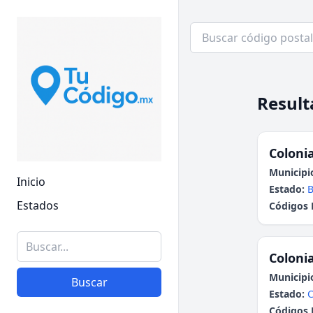
Result
Colonia
Municipi
Inicio
Estado:
B
Estados
Códigos 
Colonia
Municipi
Buscar
Estado:
C
Códigos 