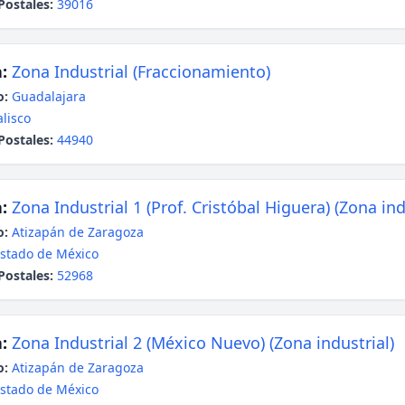
Postales:
39016
:
Zona Industrial (Fraccionamiento)
o:
Guadalajara
alisco
Postales:
44940
:
Zona Industrial 1 (Prof. Cristóbal Higuera) (Zona ind
o:
Atizapán de Zaragoza
stado de México
Postales:
52968
:
Zona Industrial 2 (México Nuevo) (Zona industrial)
o:
Atizapán de Zaragoza
stado de México