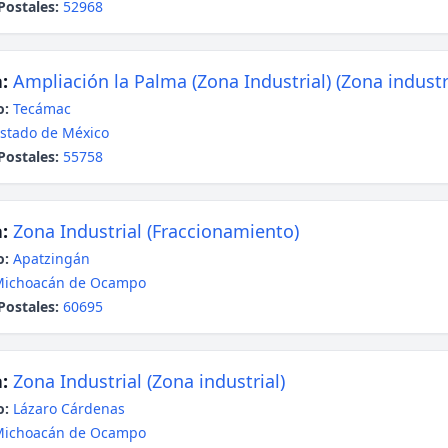
Postales:
52968
:
Ampliación la Palma (Zona Industrial) (Zona industr
o:
Tecámac
stado de México
Postales:
55758
:
Zona Industrial (Fraccionamiento)
o:
Apatzingán
Michoacán de Ocampo
Postales:
60695
:
Zona Industrial (Zona industrial)
o:
Lázaro Cárdenas
Michoacán de Ocampo