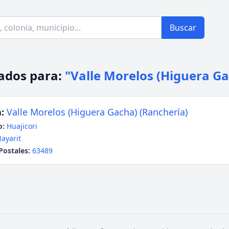
Buscar
ados para:
"Valle Morelos (Higuera G
:
Valle Morelos (Higuera Gacha) (Ranchería)
o:
Huajicori
ayarit
Postales:
63489