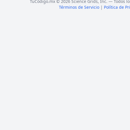
TuCódigo.mx © 2026 Science Grids, Inc. — Todos lo
Términos de Servicio
|
Política de P