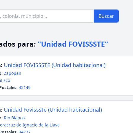
Buscar
ados para:
"Unidad FOVISSSTE"
:
Unidad FOVISSSTE (Unidad habitacional)
o:
Zapopan
alisco
Postales:
45149
:
Unidad Fovissste (Unidad habitacional)
o:
Río Blanco
eracruz de Ignacio de la Llave
Postales:
94732