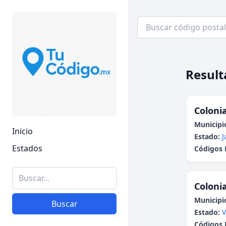
Result
Colonia
Municipi
Inicio
Estado:
J
Estados
Códigos 
Colonia
Municipi
Buscar
Estado:
V
Códigos 