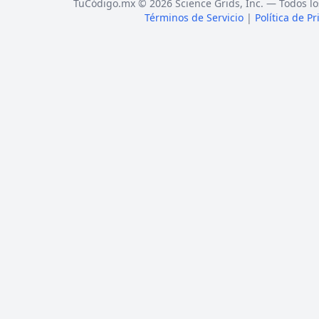
TuCódigo.mx © 2026 Science Grids, Inc. — Todos lo
Términos de Servicio
|
Política de P