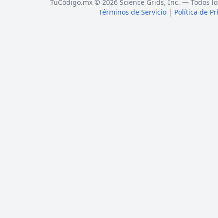
TuCódigo.mx © 2026 Science Grids, Inc. — Todos lo
Términos de Servicio
|
Política de P