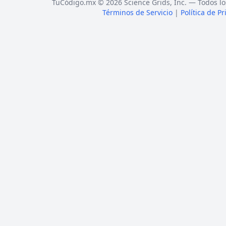
TuCódigo.mx © 2026 Science Grids, Inc. — Todos lo
Términos de Servicio
|
Política de P