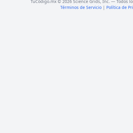
TuCódigo.mx © 2026 Science Grids, Inc. — Todos lo
Términos de Servicio
|
Política de P