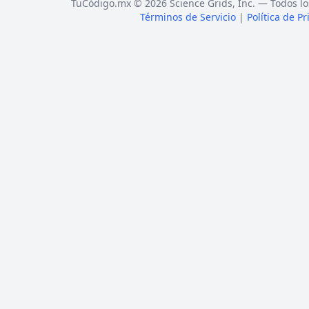
TuCódigo.mx © 2026 Science Grids, Inc. — Todos lo
Términos de Servicio
|
Política de P