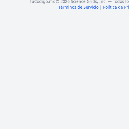
TuCódigo.mx © 2026 Science Grids, Inc. — Todos lo
Términos de Servicio
|
Política de P