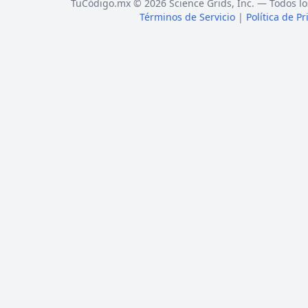
TuCódigo.mx © 2026 Science Grids, Inc. — Todos lo
Términos de Servicio
|
Política de P