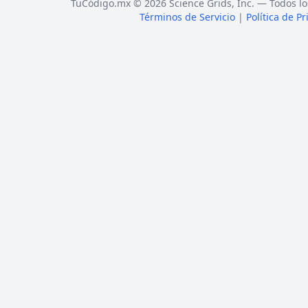
TuCódigo.mx © 2026 Science Grids, Inc. — Todos lo
Términos de Servicio
|
Política de P