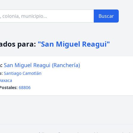
Buscar
ados para:
"San Miguel Reagui"
:
San Miguel Reagui (Ranchería)
o:
Santiago Camotlán
Oaxaca
Postales:
68806