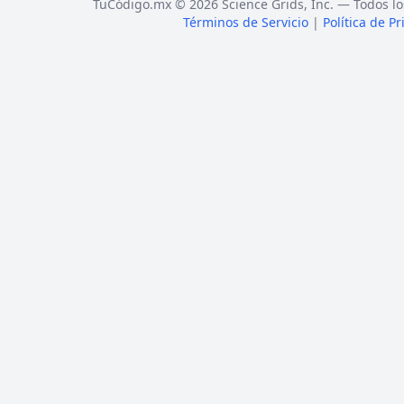
TuCódigo.mx © 2026 Science Grids, Inc. — Todos lo
Términos de Servicio
|
Política de P