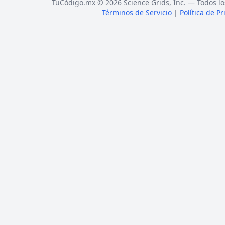
TuCódigo.mx © 2026 Science Grids, Inc. — Todos lo
Términos de Servicio
|
Política de P