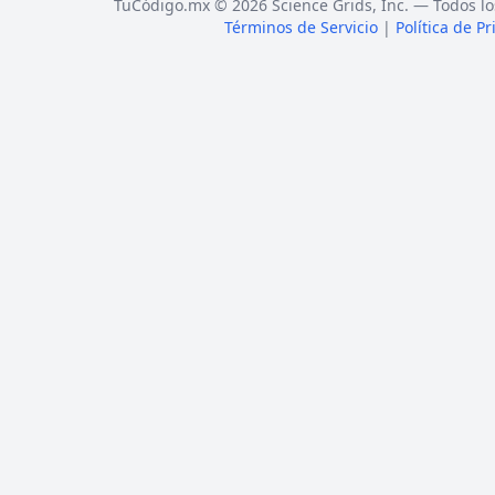
TuCódigo.mx © 2026 Science Grids, Inc. — Todos lo
Términos de Servicio
|
Política de P