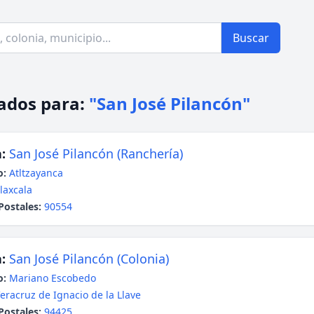
Buscar
ados para:
"San José Pilancón"
:
San José Pilancón (Ranchería)
o:
Atltzayanca
laxcala
Postales:
90554
:
San José Pilancón (Colonia)
o:
Mariano Escobedo
eracruz de Ignacio de la Llave
Postales:
94425