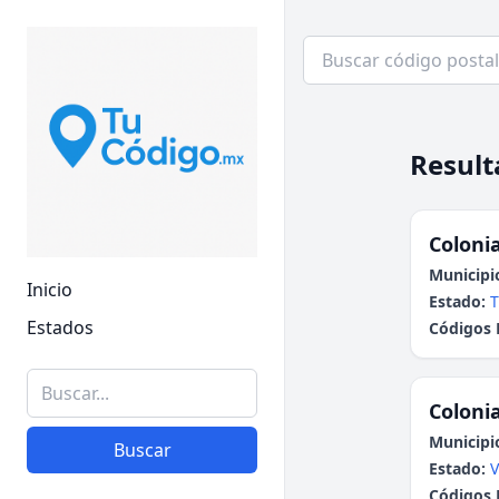
Result
Colonia
Municipi
Inicio
Estado:
T
Estados
Códigos 
Colonia
Municipi
Buscar
Estado:
V
Códigos 