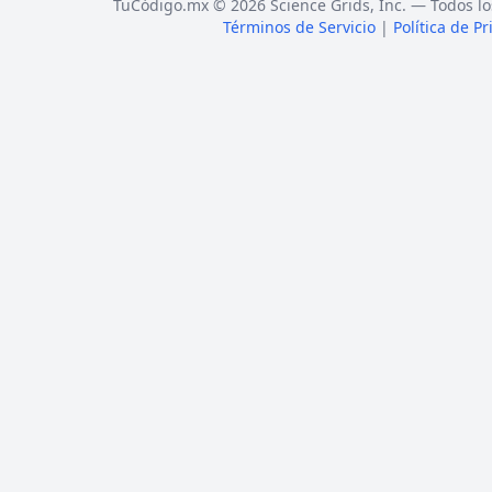
TuCódigo.mx © 2026 Science Grids, Inc. — Todos lo
Términos de Servicio
|
Política de P