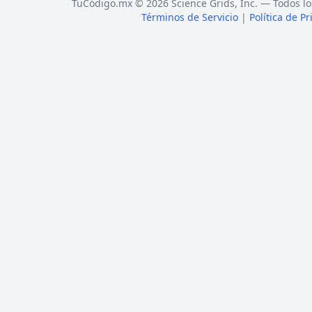
TuCódigo.mx © 2026 Science Grids, Inc. — Todos lo
Términos de Servicio
|
Política de P