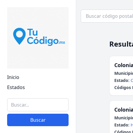
Result
Colonia
Municipi
Inicio
Estado:
Estados
Códigos 
Colonia
Municipi
Buscar
Estado:
H
Códigos 