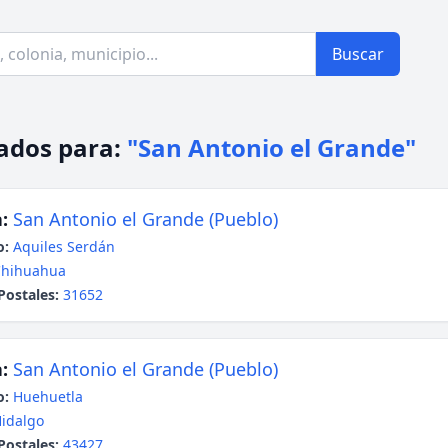
Buscar
ados para:
"San Antonio el Grande"
:
San Antonio el Grande (Pueblo)
o:
Aquiles Serdán
Chihuahua
Postales:
31652
:
San Antonio el Grande (Pueblo)
o:
Huehuetla
idalgo
Postales:
43427