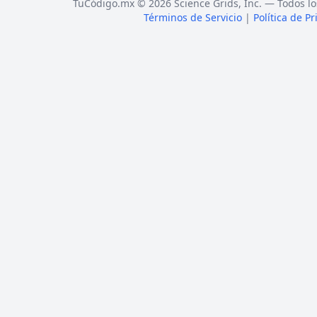
TuCódigo.mx © 2026 Science Grids, Inc. — Todos lo
Términos de Servicio
|
Política de P