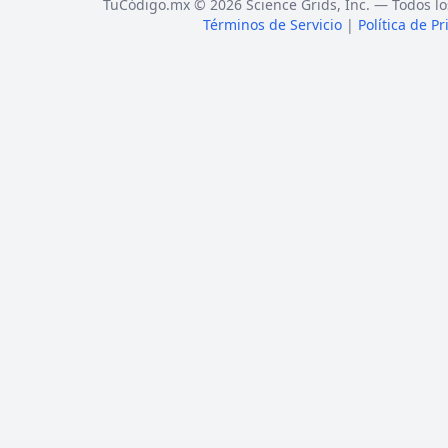
TuCódigo.mx © 2026 Science Grids, Inc. — Todos lo
Términos de Servicio
|
Política de P