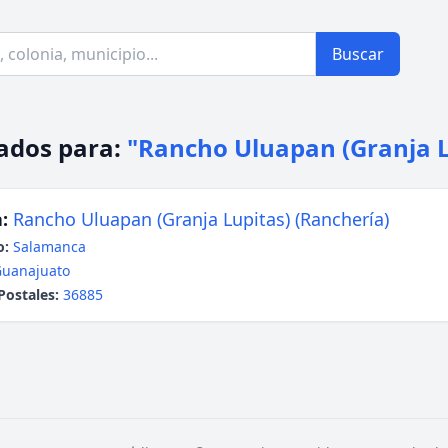
Buscar
ados para:
"Rancho Uluapan (Granja L
:
Rancho Uluapan (Granja Lupitas) (Ranchería)
o:
Salamanca
uanajuato
Postales:
36885