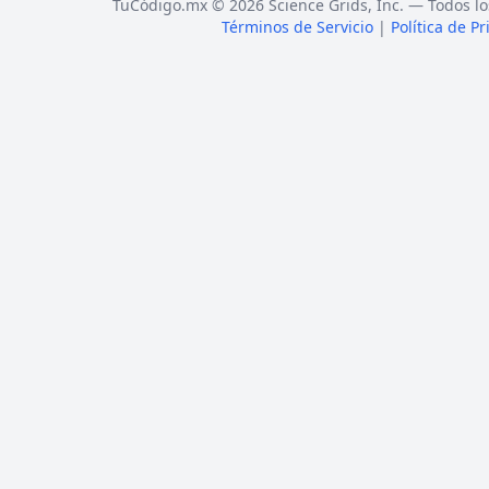
TuCódigo.mx © 2026 Science Grids, Inc. — Todos lo
Términos de Servicio
|
Política de P