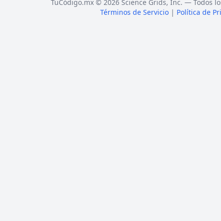
TuCódigo.mx © 2026 Science Grids, Inc. — Todos lo
Términos de Servicio
|
Política de P