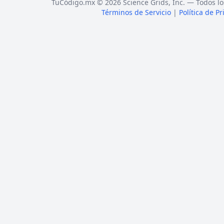
TuCódigo.mx © 2026 Science Grids, Inc. — Todos lo
Términos de Servicio
|
Política de P