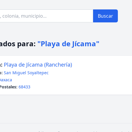
Buscar
ados para:
"Playa de Jícama"
:
Playa de Jícama (Ranchería)
o:
San Miguel Soyaltepec
Oaxaca
Postales:
68433