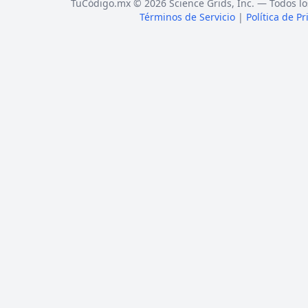
TuCódigo.mx © 2026 Science Grids, Inc. — Todos lo
Términos de Servicio
|
Política de P