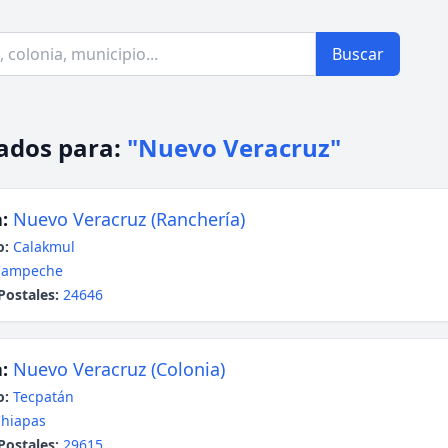
Buscar
ados para:
"Nuevo Veracruz"
:
Nuevo Veracruz (Ranchería)
o:
Calakmul
Campeche
Postales:
24646
:
Nuevo Veracruz (Colonia)
o:
Tecpatán
hiapas
Postales:
29615