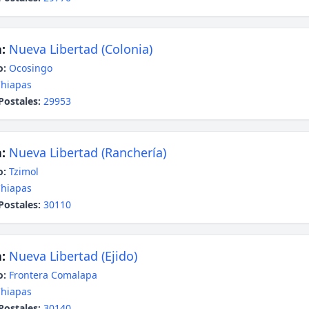
:
Nueva Libertad (Colonia)
o:
Ocosingo
hiapas
Postales:
29953
:
Nueva Libertad (Ranchería)
o:
Tzimol
hiapas
Postales:
30110
:
Nueva Libertad (Ejido)
o:
Frontera Comalapa
hiapas
Postales:
30140