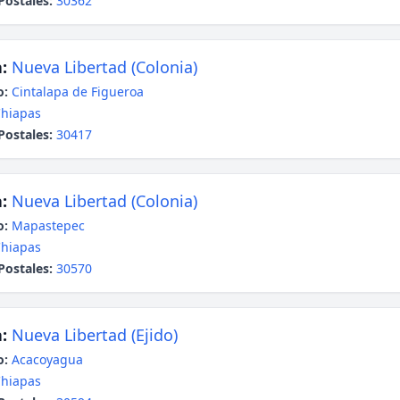
Postales:
30362
:
Nueva Libertad (Colonia)
o:
Cintalapa de Figueroa
hiapas
Postales:
30417
:
Nueva Libertad (Colonia)
o:
Mapastepec
hiapas
Postales:
30570
:
Nueva Libertad (Ejido)
o:
Acacoyagua
hiapas