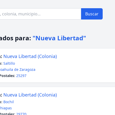
Buscar
ados para:
"Nueva Libertad"
:
Nueva Libertad (Colonia)
o:
Saltillo
oahuila de Zaragoza
Postales:
25297
:
Nueva Libertad (Colonia)
o:
Bochil
hiapas
Postales:
29770