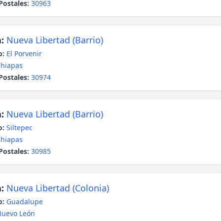
Postales:
30963
:
Nueva Libertad (Barrio)
o:
El Porvenir
hiapas
Postales:
30974
:
Nueva Libertad (Barrio)
o:
Siltepec
hiapas
Postales:
30985
:
Nueva Libertad (Colonia)
o:
Guadalupe
uevo León