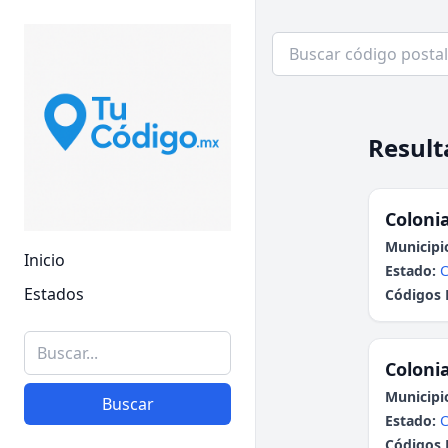
Result
Colonia
Municipi
Inicio
Estado:
C
Estados
Códigos 
Colonia
Municipi
Buscar
Estado:
C
Códigos 