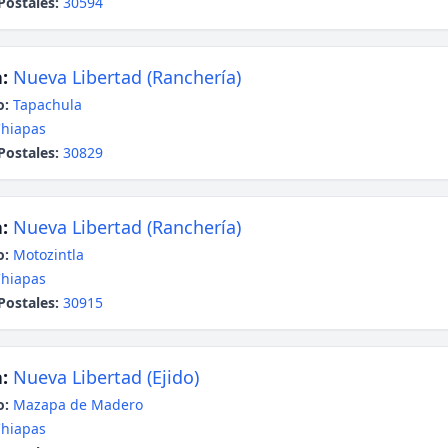
Postales:
30594
:
Nueva Libertad (Ranchería)
o:
Tapachula
hiapas
Postales:
30829
:
Nueva Libertad (Ranchería)
o:
Motozintla
hiapas
Postales:
30915
:
Nueva Libertad (Ejido)
o:
Mazapa de Madero
hiapas