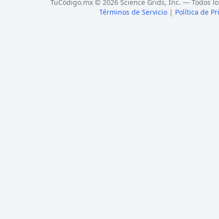
TuCódigo.mx © 2026 Science Grids, Inc. — Todos lo
Términos de Servicio
|
Política de P