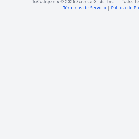
TuCódigo.mx © 2026 Science Grids, Inc. — Todos lo
Términos de Servicio
|
Política de P