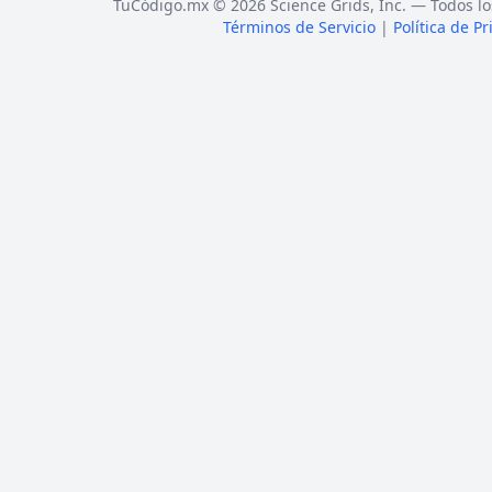
TuCódigo.mx © 2026 Science Grids, Inc. — Todos lo
Términos de Servicio
|
Política de P