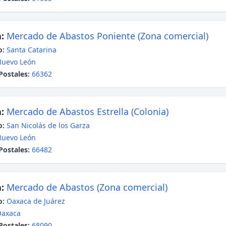
:
Mercado de Abastos Poniente (Zona comercial)
o:
Santa Catarina
uevo León
Postales:
66362
:
Mercado de Abastos Estrella (Colonia)
o:
San Nicolás de los Garza
uevo León
Postales:
66482
:
Mercado de Abastos (Zona comercial)
o:
Oaxaca de Juárez
Oaxaca
Postales:
68090