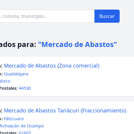
Buscar
ados para:
"Mercado de Abastos"
:
Mercado de Abastos (Zona comercial)
o:
Guadalajara
alisco
Postales:
44530
:
Mercado de Abastos Tariácuri (Fraccionamiento)
o:
Pátzcuaro
Michoacán de Ocampo
Postales:
61605