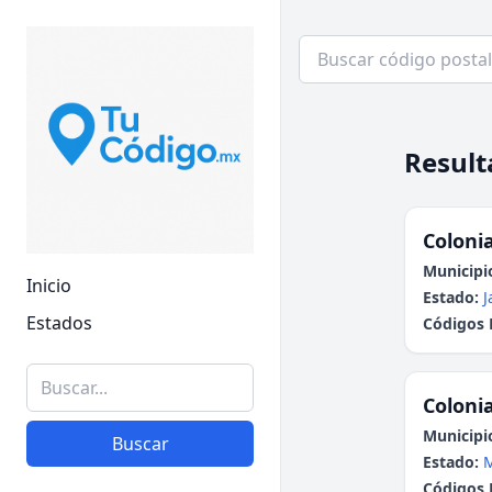
Result
Colonia
Municipi
Inicio
Estado:
J
Estados
Códigos 
Colonia
Municipi
Buscar
Estado:
Códigos 