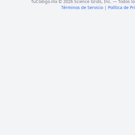
TuCódigo.mx © 2026 Science Grids, Inc. — Todos lo
Términos de Servicio
|
Política de P