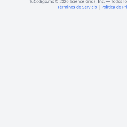
TuCódigo.mx © 2026 Science Grids, Inc. — Todos lo
Términos de Servicio
|
Política de P