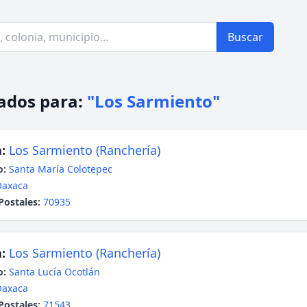
Buscar
ados para:
"Los Sarmiento"
:
Los Sarmiento (Ranchería)
o:
Santa María Colotepec
Oaxaca
Postales:
70935
:
Los Sarmiento (Ranchería)
o:
Santa Lucía Ocotlán
Oaxaca
Postales:
71543