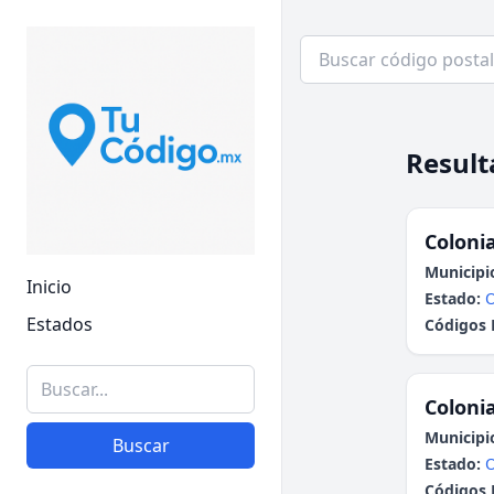
Result
Colonia
Municipi
Inicio
Estado:
Estados
Códigos 
Colonia
Municipi
Buscar
Estado:
Códigos 