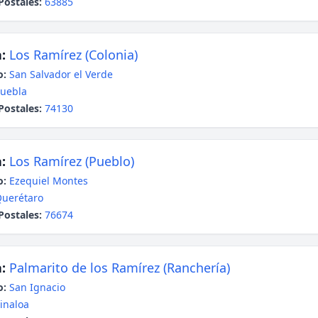
Postales:
63885
:
Los Ramírez (Colonia)
o:
San Salvador el Verde
uebla
Postales:
74130
:
Los Ramírez (Pueblo)
o:
Ezequiel Montes
uerétaro
Postales:
76674
:
Palmarito de los Ramírez (Ranchería)
o:
San Ignacio
inaloa