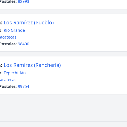
Postales:
82993
:
Los Ramírez (Pueblo)
o:
Río Grande
acatecas
Postales:
98400
:
Los Ramírez (Ranchería)
o:
Tepechitlán
acatecas
Postales:
99754