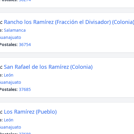
:
Rancho los Ramírez (Fracción el Divisador) (Colonia
o:
Salamanca
uanajuato
Postales:
36754
:
San Rafael de los Ramírez (Colonia)
o:
León
uanajuato
Postales:
37685
:
Los Ramírez (Pueblo)
o:
León
uanajuato