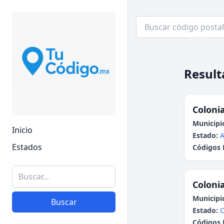
Result
Colonia
Municipi
Inicio
Estado:
A
Estados
Códigos 
Colonia
Municipi
Buscar
Estado:
C
Códigos 