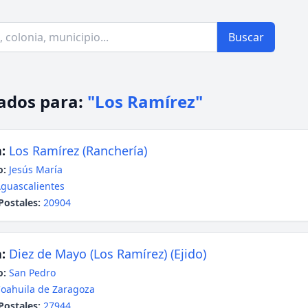
Buscar
ados para:
"Los Ramírez"
:
Los Ramírez (Ranchería)
o:
Jesús María
guascalientes
Postales:
20904
:
Diez de Mayo (Los Ramírez) (Ejido)
o:
San Pedro
oahuila de Zaragoza
Postales:
27944