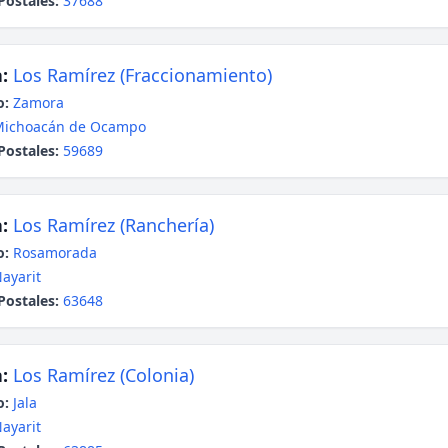
Postales:
37688
:
Los Ramírez (Fraccionamiento)
o:
Zamora
Michoacán de Ocampo
Postales:
59689
:
Los Ramírez (Ranchería)
o:
Rosamorada
ayarit
Postales:
63648
:
Los Ramírez (Colonia)
o:
Jala
ayarit