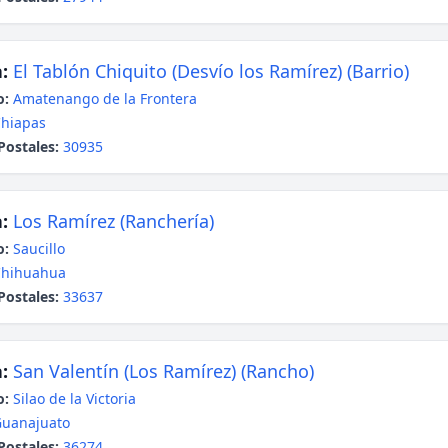
:
El Tablón Chiquito (Desvío los Ramírez) (Barrio)
o:
Amatenango de la Frontera
hiapas
Postales:
30935
:
Los Ramírez (Ranchería)
o:
Saucillo
Chihuahua
Postales:
33637
:
San Valentín (Los Ramírez) (Rancho)
o:
Silao de la Victoria
uanajuato
Postales:
36274