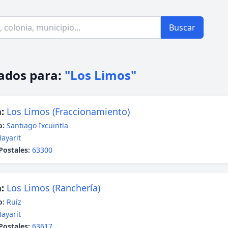
Buscar
ados para:
"Los Limos"
:
Los Limos (Fraccionamiento)
o:
Santiago Ixcuintla
ayarit
Postales:
63300
:
Los Limos (Ranchería)
o:
Ruíz
ayarit
Postales:
63617