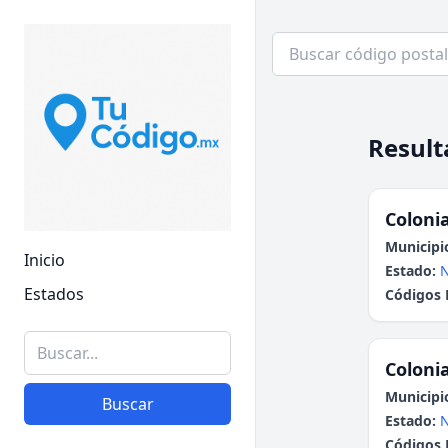
Result
Colonia
Municipi
Inicio
Estado:
N
Estados
Códigos 
Colonia
Municipi
Buscar
Estado:
N
Códigos 