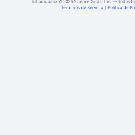
TuCódigo.mx © 2026 Science Grids, Inc. — Todos lo
Términos de Servicio
|
Política de P