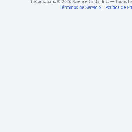
TuCódigo.mx © 2026 Science Grids, Inc. — Todos lo
Términos de Servicio
|
Política de P